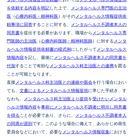
を依頼する内容を明記
した上で、
メンタルヘルス専門医の主治
医
（
心療内科医・精神科医
）がその
メンタルヘルス情報提供依
頼事項に回答
することに対する、
メンタルヘルス不調者本人の
同意書
を提出する必要があります。職場から
メンタルヘルス専
門医師の主治医
（
心療内科医師・精神科医師
）に対する
メンタ
ルヘルス情報提供依頼書の様式例
にしたがって
メンタルヘルス
情報内容
を記し、最後に
メンタルヘルス不調者本人の同意書を
付加
することで有効な
メンタルヘルス科主治医との連携
を図る
ことが可能となります。
直接
メンタルヘルス科主治医との連絡や面会
を行う場合におい
ても、
文書によるメンタルヘルス情報提供
に準じた手続き、す
なわち、
メンタルヘルス科主治医より提供
を
受けたいメンタル
ヘルス情報内容
を
事前にメンタルヘルス不調者に明示し同意書
を得る
ことが必要であり、さらに、
メンタルヘルス不調者本人
の同席が原則
です。このような場合に備えて、あらかじめ衛生
委員会などにおいて、必要な
メンタルヘルス情報収集
における