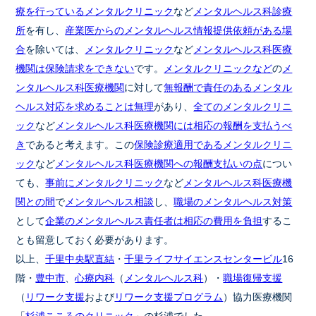
療を行っているメンタルクリニック
など
メンタルヘルス科診療
所
を有し、
産業医からのメンタルヘルス情報提供依頼がある場
合
を除いては、
メンタルクリニック
など
メンタルヘルス科医療
機関は保険請求をできない
です。
メンタルクリニックなど
の
メ
ンタルヘルス科医療機関
に対して
無報酬で責任のあるメンタル
ヘルス対応を求めることは無理
があり、
全てのメンタルクリニ
ック
など
メンタルヘルス科医療機関には相応の報酬を支払うべ
き
であると考えます。この
保険診療適用であるメンタルクリニ
ック
など
メンタルヘルス科医療機関への報酬支払いの点
につい
ても、
事前にメンタルクリニック
など
メンタルヘルス科医療機
関との間
で
メンタルヘルス相談
し、
職場のメンタルヘルス対策
として
企業のメンタルヘルス責任者は相応の費用を負担
するこ
とも留意しておく必要があります。
以上、
千里中央駅直結
・
千里ライフサイエンスセンタービル
16
階・
豊中市
、
心療内科
（
メンタルヘルス科
）・
職場復帰支援
（
リワーク支援
および
リワーク支援プログラム
）協力医療機関