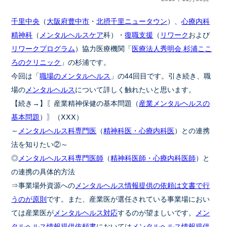
千里中央
（
大阪府豊中市
・
北摂千里ニュータウン
）、
心療内科
精神科
（
メンタルヘルスケア
科）・
復職支援
（
リワーク
および
リワークプログラム
）協力医療機関「
医療法人秀明会 杉浦ここ
ろのクリニック
」の杉浦です。
今回は「
職場のメンタルヘルス
」の44回目です。引き続き、職
場の
メンタルヘルス
について詳しく触れたいと思います。
【続き→】〖産業精神保健の基本問題（
産業メンタルヘルスの
基本問題
）〗（ⅩⅩⅩ）
～
メンタルヘルス科専門医
（
精神科医・心療内科医
）との連携
法を知りたい②～
◎
メンタルヘルス科専門医師
（
精神科医師・心療内科医師
）と
の連携の具体的方法
⇒事業場外資源への
メンタルヘルス情報提供の依頼は文書で行
うのが原則
です。また、産業医が選任されている事業場におい
ては産業医が
メンタルヘルス対応
するのが望ましいです。
メン
タルヘルス情報提供依頼書
においては
メンタルヘルス情報提供