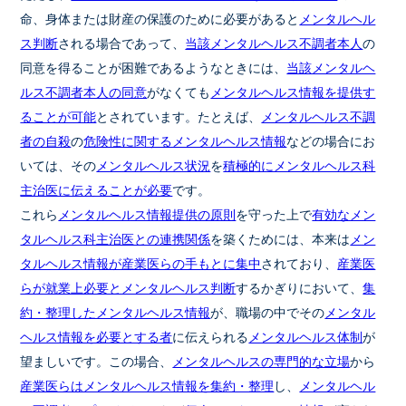
命、身体または財産の保護のために必要があると
メンタルヘル
ス判断
される場合であって、
当該メンタルヘルス不調者本人
の
同意を得ることが困難であるようなときには、
当該メンタルヘ
ルス不調者本人の同意
がなくても
メンタルヘルス情報を提供す
ることが可能
とされています。たとえば、
メンタルヘルス不調
者の自殺
の
危険性に関するメンタルヘルス情報
などの場合にお
いては、その
メンタルヘルス状況
を
積極的にメンタルヘルス科
主治医に伝えることが必要
です。
これら
メンタルヘルス情報提供の原則
を守った上で
有効なメン
タルヘルス科主治医との連携関係
を築くためには、本来は
メン
タルヘルス情報が産業医らの手もとに集中
されており、
産業医
らが就業上必要とメンタルヘルス判断
するかぎりにおいて、
集
約・整理したメンタルヘルス情報
が、職場の中でその
メンタル
ヘルス情報を必要とする者
に伝えられる
メンタルヘルス体制
が
望ましいです。この場合、
メンタルヘルスの専門的な立場
から
産業医らはメンタルヘルス情報を集約・整理
し、
メンタルヘル