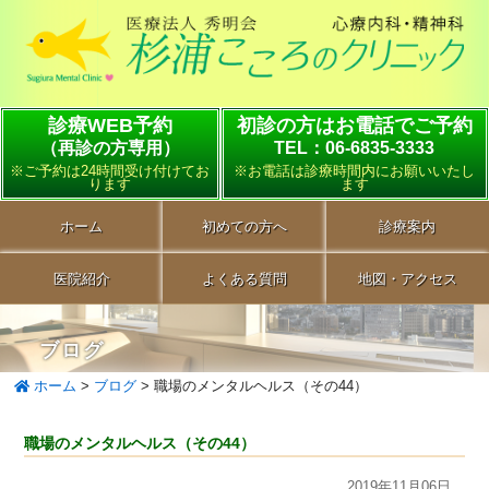
診療WEB予約
初診の方はお電話でご予約
（再診の方専用）
TEL：06-6835-3333
※ご予約は24時間受け付けてお
※お電話は診療時間内にお願いいたし
ります
ます
ホーム
初めての方へ
診療案内
医院紹介
よくある質問
地図・アクセス
ブログ
ホーム
>
ブログ
>
職場のメンタルヘルス（その44）
職場のメンタルヘルス（その44）
2019年11月06日