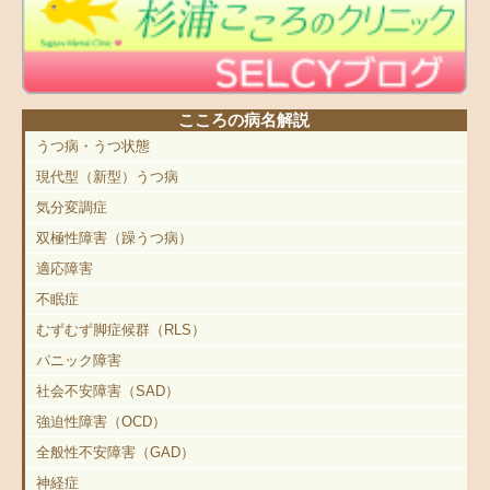
こころの病名解説
うつ病・うつ状態
現代型（新型）うつ病
気分変調症
双極性障害（躁うつ病）
適応障害
不眠症
むずむず脚症候群（RLS）
パニック障害
社会不安障害（SAD）
強迫性障害（OCD）
全般性不安障害（GAD）
神経症