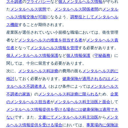
ス不調者
の
プライバシー
など
個人メンタルヘルス情報
が守られ
た
メンタルヘルス状態
で、
メンタルヘルス関係者間
の
メンタル
ヘルス情報交換が可能
になるよう、
調整役としてメンタルヘル
ス機能
することが期待されます。
産業医が選任されていない小規模な職場においては、衛生管理
者など
メンタルヘルスの推進を担当する者
が
メンタルヘルス責
任者
となって
メンタルヘルス情報を管理
する必要があります。
個人メンタルヘルス情報保護
など
個人情報保護
（
守秘義務
）に
関しては、十分に留意する必要があります。
次に、
メンタルヘルス科診療
の費用の面も
メンタルヘルス的に
検討
しておく必要があります。
健康保険が適用されるのはメン
タルヘルス不調者本人
（および条件によっては
メンタルヘルス
不調者の家族
）の
メンタルヘルス科診療に限られる
ため、
企業
のメンタルヘルス担当者
が
メンタルヘルス科主治医と面会
して
メンタルヘルス情報提供を受ける場合には健康保険は適用でき
ない
です。また、
文書にてメンタルヘルス科主治医
から
メンタ
ルヘルス情報提供を受ける場合
においては、
事業場内に保険診