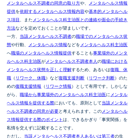
メンタルヘルス不調者の同意の取り方
や、
メンタルヘルス情報
提供
を
依頼するメンタルヘルス情報内容
や
基本的メンタルヘル
ス項目
、また
メンタルヘルス科主治医との連絡や面会の手続き
方法
などを定めておくことが望ましいです。
一方、
当該メンタルヘルス不調者
の
職場でのメンタルヘルス状
態
や行動、
メンタルヘルス情報
などを
メンタルヘルス科主治医
へ
職場のメンタルヘルス情報提供
することも
事業場外のメンタ
ルヘルス科主治医
が
メンタルヘルス不調者本人
の
職場における
メンタルヘルス状態を正しく理解
するため、あるいは
復職、休
職
（
リワーク、休職
）など
復職支援判断
（
リワーク判断
）のた
めの
復職支援情報
（
リワーク情報
）として有用です。しかしな
がら、
職場から事業場外のメンタルヘルス科主治医
に
メンタル
ヘルス情報を提供する際
においても、原則として
当該メンタル
ヘルス不調者の同意が必要
と考えられます。この
メンタルヘル
ス情報提供する際のポイント
は、できるかぎり「事実関係」を
私情を交えずに記載することです。
ただし、
当該メンタルヘルス不調者本人あるいは第三者
の生