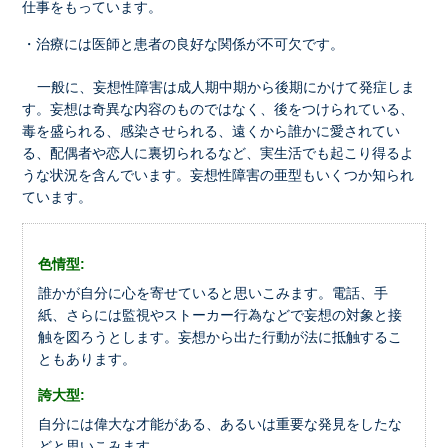
仕事をもっています。
・治療には医師と患者の良好な関係が不可欠です。
一般に、妄想性障害は成人期中期から後期にかけて発症しま
す。妄想は奇異な内容のものではなく、後をつけられている、
毒を盛られる、感染させられる、遠くから誰かに愛されてい
る、配偶者や恋人に裏切られるなど、実生活でも起こり得るよ
うな状況を含んでいます。妄想性障害の亜型もいくつか知られ
ています。
色情型:
誰かが自分に心を寄せていると思いこみます。電話、手
紙、さらには監視やストーカー行為などで妄想の対象と接
触を図ろうとします。妄想から出た行動が法に抵触するこ
ともあります。
誇大型:
自分には偉大な才能がある、あるいは重要な発見をしたな
どと思いこみます。