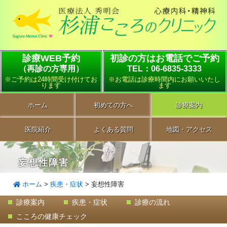
診療WEB予約
初診の方はお電話でご予約
（再診の方専用）
TEL：06-6835-3333
※ご予約は24時間受け付けてお
※お電話は診療時間内にお願いいたし
ります
ます
ホーム
初めての方へ
診療案内
医院紹介
よくある質問
地図・アクセス
妄想性障害
ホーム
>
疾患・症状
>
妄想性障害
診療案内
疾患・症状
診療の流れ
こころの健康チェック