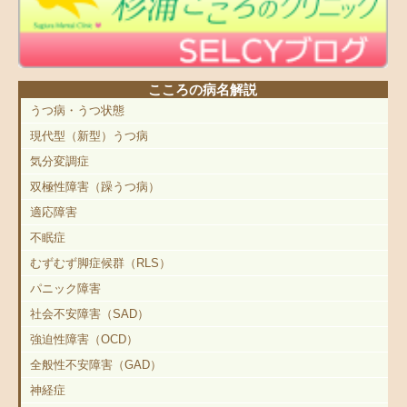
こころの病名解説
うつ病・うつ状態
現代型（新型）うつ病
気分変調症
双極性障害（躁うつ病）
適応障害
不眠症
むずむず脚症候群（RLS）
パニック障害
社会不安障害（SAD）
強迫性障害（OCD）
全般性不安障害（GAD）
神経症