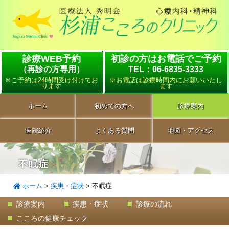
診療WEB予約
初診の方はお電話でご予約
（再診の方専用）
TEL：06-6835-3333
※ご予約は24時間受け付けてお
※お電話は診療時間内にお願いいたし
ります
ます
ホーム
初めての方へ
診療案内
医院紹介
よくある質問
地図・アクセス
不眠症
ホーム
>
疾患・症状
>
不眠症
診療案内
疾患・症状
診療の流れ
こころの健康チェック