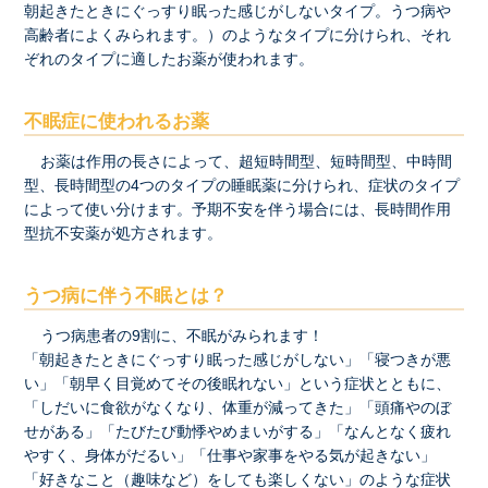
朝起きたときにぐっすり眠った感じがしないタイプ。うつ病や
高齢者によくみられます。）のようなタイプに分けられ、それ
ぞれのタイプに適したお薬が使われます。
不眠症に使われるお薬
お薬は作用の長さによって、超短時間型、短時間型、中時間
型、長時間型の4つのタイプの睡眠薬に分けられ、症状のタイプ
によって使い分けます。予期不安を伴う場合には、長時間作用
型抗不安薬が処方されます。
うつ病に伴う不眠とは？
うつ病患者の9割に、不眠がみられます！
「朝起きたときにぐっすり眠った感じがしない」「寝つきが悪
い」「朝早く目覚めてその後眠れない」という症状とともに、
「しだいに食欲がなくなり、体重が減ってきた」「頭痛やのぼ
せがある」「たびたび動悸やめまいがする」「なんとなく疲れ
やすく、身体がだるい」「仕事や家事をやる気が起きない」
「好きなこと（趣味など）をしても楽しくない」のような症状