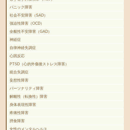
パニック障害
社会不安障害（SAD）
強迫性障害（OCD）
全般性不安障害（GAD）
神経症
自律神経失調症
心因反応
PTSD（心的外傷後ストレス障害）
統合失調症
妄想性障害
パーソナリティ障害
解離性（転換性）障害
身体表現性障害
疼痛性障害
摂食障害
女性のメンタルヘルス