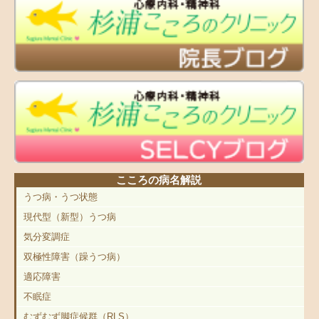
こころの病名解説
うつ病・うつ状態
現代型（新型）うつ病
気分変調症
双極性障害（躁うつ病）
適応障害
不眠症
むずむず脚症候群（RLS）