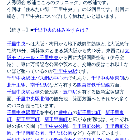
人秀明会 杉浦こころのクリニック」の杉浦です。
今回は『住みたい街「千里中央」』の12回目です。前回に
続き、千里中央について詳しく触れたいと思います。
【続き→】■
千里中央の住みやすさは？
千里中央
へは大阪・梅田から地下鉄御堂筋線と北大阪急行
で約19分、新幹線のとまる新大阪から約13分。東西には
大
阪モノレール・千里中央
から西に大阪国際空港（伊丹空
港）、東に万博記念公園や茨木と、交通の便はこれ以上な
いほど整っているのが
千里中央駅
です。
千里中央駅はバス網の中心地
でもあり、
千里中央駅東側
の
北千里駅
、
南千里駅
などを有する
阪急電鉄千里線
方面。
千里中央駅西側
の蛍池駅・
豊中駅
を有する阪急宝塚線方
面、
千里中央駅北側
の観光地、箕面方面へとそれぞれ多く
のバスが走っています。
千里中央駅周辺
を中心に
豊中市
の
新千里北町
、
新千里東
町
、
新千里西町
、
新千里南町
と広がる住宅地は、それぞれ
緑の多い公園（
千里中央公園
、
千里東町公園
、
千里西町公
園
、
千里南町公園
、
千里北公園
など）を有しています。