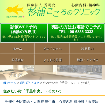
診療WEB予約
初診の方はお電話でご予約
（再診の方専用）
TEL：06-6835-3333
※ご予約は24時間受け付けてお
※お電話は診療時間内にお願いいたし
ります
ます
ホーム
初めての方へ
診療案内
医院紹介
よくある質問
地図・アクセス
ブログ
ホーム
>
SELCYブログ
>
住みたい街「千里中央」（その12）
住みたい街「千里中央」（その12）
千里中央駅直結・大阪府 豊中市、心療内科 精神科「医療法