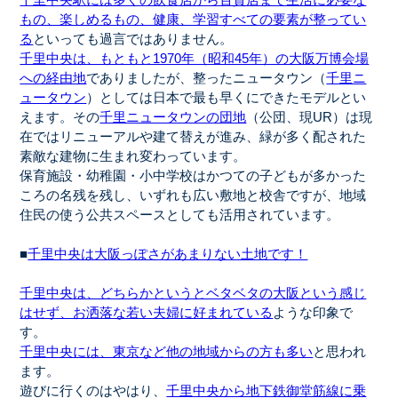
千里中央駅には多くの飲食店から百貨店まで生活に必要な
もの、楽しめるもの、健康、学習すべての要素が整ってい
る
といっても過言ではありません。
千里中央は、もともと1970年（昭和45年）の大阪万博会場
への経由地
でありましたが、整ったニュータウン（
千里ニ
ュータウン
）としては日本で最も早くにできたモデルとい
えます。その
千里ニュータウンの団地
（公団、現UR）は現
在ではリニューアルや建て替えが進み、緑が多く配された
素敵な建物に生まれ変わっています。
保育施設・幼稚園・小中学校はかつての子どもが多かった
ころの名残を残し、いずれも広い敷地と校舎ですが、地域
住民の使う公共スペースとしても活用されています。
■
千里中央は大阪っぽさがあまりない土地です！
千里中央は、どちらかというとベタベタの大阪という感じ
はせず、お洒落な若い夫婦に好まれている
ような印象で
す。
千里中央には、東京など他の地域からの方も多い
と思われ
ます。
遊びに行くのはやはり、
千里中央から地下鉄御堂筋線に乗