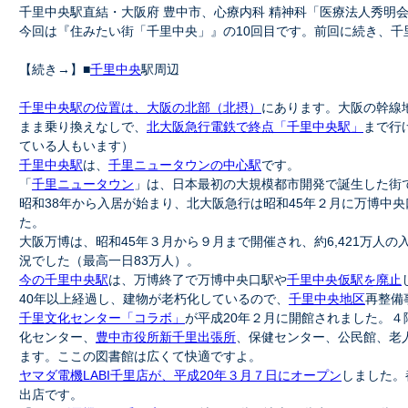
千里中央駅直結・大阪府 豊中市、心療内科 精神科「医療法人秀明
今回は『住みたい街「千里中央」』の10回目です。前回に続き、千
【続き→】■
千里中央
駅周辺
千里中央駅の位置は、大阪の北部（北摂）
にあります。大阪の幹線
まま乗り換えなしで、
北大阪急行電鉄で終点「千里中央駅」
まで行
ている人もいます）
千里中央駅
は、
千里ニュータウンの中心駅
です。
「
千里ニュータウン
」は、日本最初の大規模都市開発で誕生した街
昭和38年から入居が始まり、北大阪急行は昭和45年２月に万博中
た。
大阪万博は、昭和45年３月から９月まで開催され、約6,421万人
況でした（最高一日83万人）。
今の千里中央駅
は、万博終了で万博中央口駅や
千里中央仮駅を廃止
40年以上経過し、建物が老朽化しているので、
千里中央地区
再整備
千里文化センター「コラボ」
が平成20年２月に開館されました。
化センター、
豊中市役所新千里出張所
、保健センター、公民館、老
ます。ここの図書館は広くて快適ですよ。
ヤマダ電機LABI千里店が、平成20年３月７日にオープン
しました。
出店です。