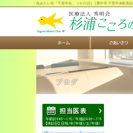
住みたい街「千里中央」（その10） | 豊中市 千里中央駅
ブログ