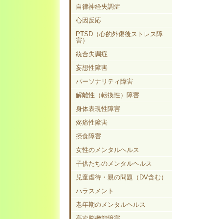
自律神経失調症
心因反応
PTSD（心的外傷後ストレス障
害）
統合失調症
妄想性障害
パーソナリティ障害
解離性（転換性）障害
身体表現性障害
疼痛性障害
摂食障害
女性のメンタルヘルス
子供たちのメンタルヘルス
児童虐待・親の問題（DV含む）
ハラスメント
老年期のメンタルヘルス
高次脳機能障害