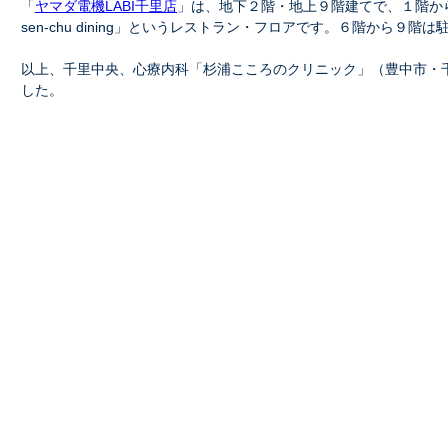
「
ヤマダ電機LABI千里店
」は、地下２階・地上９階建てで、１階から
sen-chu dining」というレストラン・フロアです。６階から９階
以上、千里中央、心療内科「杉浦こころのクリニック」（豊中市・
した。