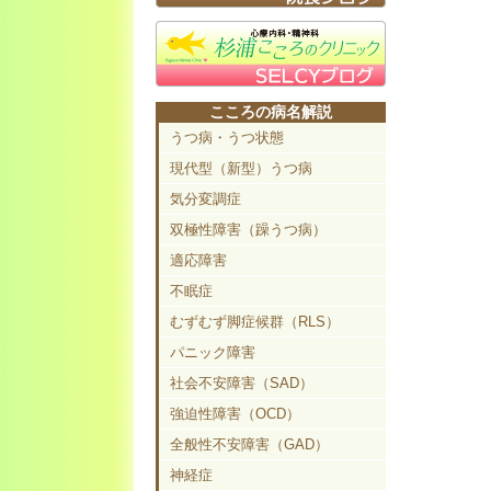
こころの病名解説
うつ病・うつ状態
現代型（新型）うつ病
気分変調症
双極性障害（躁うつ病）
適応障害
不眠症
むずむず脚症候群（RLS）
パニック障害
社会不安障害（SAD）
強迫性障害（OCD）
全般性不安障害（GAD）
神経症