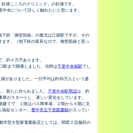
会 杉浦こころのクリニック」の杉浦です。
里中央について詳しく触れたいと思います。
地下鉄「御堂筋線」の最北は江坂駅ですが、その
けます。（地下鉄の延長なので、御堂筋線と思っ
で、約４万戸あります。
央口駅まで開通しました。当時は
千里中央仮駅
でし
の入場がありました。一日平均は約35万人という盛
し、新たに作られました。
千里中央駅周辺
は、約
事業がスタートし、著しい変化をしています。
４階建てで、１階はバス降車場、２階から４階に文
人福祉センター、
豊中市立千里図書館
が入ってい
都市型大型家電量販店としては、関西２店舗目の