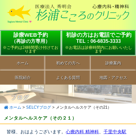
診療WEB予約
初診の方はお電話でご予約
（再診の方専用）
TEL：06-6835-3333
※ご予約は24時間受け付けてお
※お電話は診療時間内にお願いいたし
ります
ます
ホーム
初めての方へ
診療案内
医院紹介
よくある質問
地図・アクセス
ブログ
ホーム
>
SELCYブログ
>
メンタルヘルスケア（その21）
メンタルヘルスケア（その２１）
皆様、おはようございます。
心療内科 精神科
、
千里中央駅