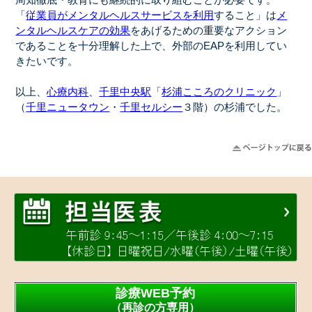
周知徹底・教育にも継続的に取り組むことが必要です。
「
従業員がメンタルヘルスサービスを利用
すること」は
メ
ンタルヘルスケアの効果
をあげるための重要なアクション
であることを十分理解した上で、外部のEAPを利用してい
きたいです。
以上、
心療内科
、
千里中央駅
「
杉浦こころのクリニック
」
（
千里ニュータウン
・
千里セルシー
３階）の杉浦でした。
診療WEB予約
（再診の方専用）