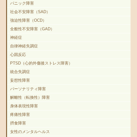
パニック障害
社会不安障害（SAD）
強迫性障害（OCD）
全般性不安障害（GAD）
神経症
自律神経失調症
心因反応
PTSD（心的外傷後ストレス障害）
統合失調症
妄想性障害
パーソナリティ障害
解離性（転換性）障害
身体表現性障害
疼痛性障害
摂食障害
女性のメンタルヘルス