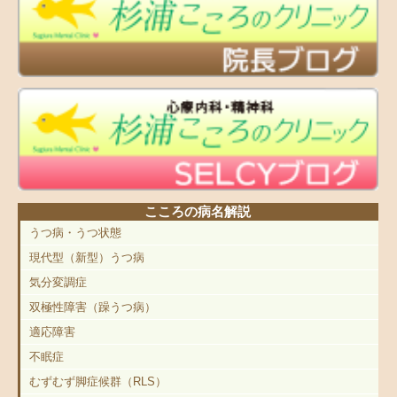
こころの病名解説
うつ病・うつ状態
現代型（新型）うつ病
気分変調症
双極性障害（躁うつ病）
適応障害
不眠症
むずむず脚症候群（RLS）