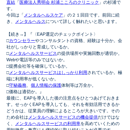
直結
「
医療法人秀明会 杉浦こころのクリニック
」の杉浦で
す。
今回は「
メンタルヘルスケア
」の２１回目です。前回に続
き、
メンタルヘルス
について詳しく触れたいと思います。
【続き→】『〈EAP選定のチェックポイント〉
□
カウンセラー
やコンサルタントの資格、経験は十分か。会
社がしっかりと育成しているか。
□
メンタルヘルスサービス
の提供場所や実施回数が適切か。
Webや電話等のみではないか。
□提携会社等を確保しているか。
□
メンタルヘルスサービスはしっかり利用
されているか。極
端に利用率が低くないか。
□
守秘義務
、
個人情報の保護
体制等は万全か。
□価格は適切か。』
最後に、EAPを導入した後の注意点をひとつあげておきま
す。せっかくEAPを導入しても、それを有効活用できるか
どうかは、従業員の理解によるところが大きいです。その
ため会社は
メンタルヘルスサービスの機会提供
だけではな
く、
メンタルヘルスサービスの利用率
を高めていくための