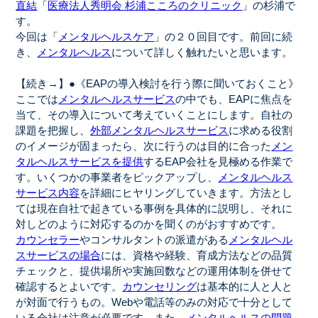
直結
「
医療法人秀明会 杉浦こころのクリニック
」の杉浦で
す。
今回は「
メンタルヘルスケア
」の２０回目です。前回に続
き、
メンタルヘルス
について詳しく触れたいと思います。
【続き→】●《EAPの導入検討を行う際に聞いておくこと》
ここでは
メンタルヘルスサービス
の中でも、EAPに焦点を
当て、その導入について考えていくことにします。自社の
課題を把握し、
外部メンタルヘルスサービス
に求める役割
のイメージが固まったら、次に行うのは目的に合った
メン
タルヘルスサービスを提供
するEAP会社を見極める作業で
す。いくつかの事業者をピックアップし、
メンタルヘルス
サービス内容
を詳細にヒヤリングしていきます。方法とし
ては現在自社で起きている事例を具体的に説明し、それに
対しどのように対応するのかを聞くのがおすすめです。
カウンセラー
やコンサルタントの派遣がある
メンタルヘル
スサービスの場合
には、資格や経験、育成方法などの品質
チェックと、提供場所や実施回数などの運用体制を併せて
確認するとよいです。
カウンセリング
は基本的に人と人と
が対面で行うもの。Webや電話等のみの対応で十分として