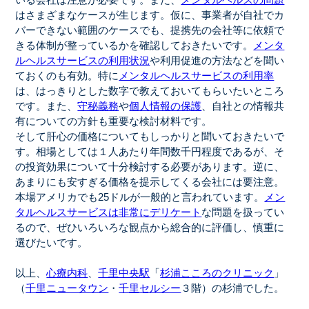
いる会社は注意が必要です。また、
メンタルヘルスの問題
はさまざまなケースが生じます。仮に、事業者が自社でカ
バーできない範囲のケースでも、提携先の会社等に依頼で
きる体制が整っているかを確認しておきたいです。
メンタ
ルヘルスサービスの利用状況
や利用促進の方法などを聞い
ておくのも有効。特に
メンタルヘルスサービスの利用率
は、はっきりとした数字で教えておいてもらいたいところ
です。また、
守秘義務
や
個人情報の保護
、自社との情報共
有についての方針も重要な検討材料です。
そして肝心の価格についてもしっかりと聞いておきたいで
す。相場としては１人あたり年間数千円程度であるが、そ
の投資効果について十分検討する必要があります。逆に、
あまりにも安すぎる価格を提示してくる会社には要注意。
本場アメリカでも25ドルが一般的と言われています。
メン
タルヘルスサービスは非常にデリケート
な問題を扱ってい
るので、ぜひいろいろな観点から総合的に評価し、慎重に
選びたいです。
以上、
心療内科
、
千里中央駅
「
杉浦こころのクリニック
」
（
千里ニュータウン
・
千里セルシー
３階）の杉浦でした。