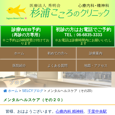
診療WEB予約
初診の方はお電話でご予約
（再診の方専用）
TEL：06-6835-3333
※ご予約は24時間受け付けてお
※お電話は診療時間内にお願いいたし
ります
ます
ホーム
初めての方へ
診療案内
医院紹介
よくある質問
地図・アクセス
ブログ
ホーム
>
SELCYブログ
>
メンタルヘルスケア（その20）
メンタルヘルスケア（その２０）
皆様、おはようございます。
心療内科 精神科
、
千里中央駅