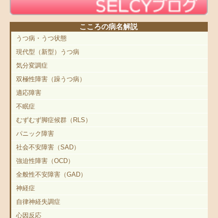
こころの病名解説
うつ病・うつ状態
現代型（新型）うつ病
気分変調症
双極性障害（躁うつ病）
適応障害
不眠症
むずむず脚症候群（RLS）
パニック障害
社会不安障害（SAD）
強迫性障害（OCD）
全般性不安障害（GAD）
神経症
自律神経失調症
心因反応