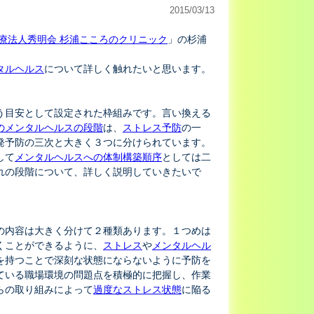
2015/03/13
療法人秀明会 杉浦こころのクリニック
」の杉浦
タルヘルス
について詳しく触れたいと思います。
う目安として設定された枠組みです。言い換える
のメンタルヘルスの段階
は、
ストレス予防
の一
発予防の三次と大きく３つに分けられています。
して
メンタルヘルスへの体制構築順序
としては二
れの段階について、詳しく説明していきたいで
の内容は大きく分けて２種類あります。１つめは
くことができるように、
ストレス
や
メンタルヘル
を持つことで深刻な状態にならないように予防を
ている職場環境の問題点を積極的に把握し、作業
らの取り組みによって
過度なストレス状態
に陥る