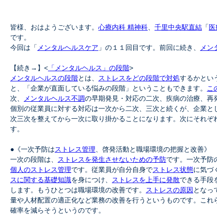
皆様、おはようございます。
心療内科 精神科
、
千里中央駅直結
「
医
です。
今回は「
メンタルヘルスケア
」の１１回目です。前回に続き、
メン
【続き→】<
「メンタルヘルス」の段階
>
メンタルヘルスの段階
とは、
ストレスをどの段階で対処
するかとい
と、「企業が直面している悩みの段階」ということもできます。
こ
次、
メンタルヘルス不調
の早期発見・対応の二次、疾病の治療、再
個別の従業員に対する対応は一次から二次、三次と続くが、企業と
次三次を整えてから一次に取り掛かることになります。次にそれぞ
す。
●《一次予防は
ストレス管理
、啓発活動と職場環境の把握と改善》
一次の段階は、
ストレスを発生させないための予防
です。一次予防
個人のストレス管理
です。従業員が自分自身で
ストレス状態
に気づ
スに関する基礎知識
を身につけ、
ストレスを上手に発散
できる手段
します。もうひとつは職場環境の改善です。
ストレスの原因
となっ
量や人材配置の適正化など業務の改善を行うというものです。これ
確率を減らそうというのです。