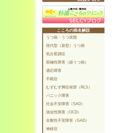
こころの病名解説
うつ病・うつ状態
現代型（新型）うつ病
気分変調症
双極性障害（躁うつ病）
適応障害
不眠症
むずむず脚症候群（RLS）
パニック障害
社会不安障害（SAD）
強迫性障害（OCD）
全般性不安障害（GAD）
神経症