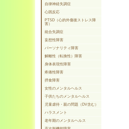
自律神経失調症
心因反応
PTSD（心的外傷後ストレス障
害）
統合失調症
妄想性障害
パーソナリティ障害
解離性（転換性）障害
身体表現性障害
疼痛性障害
摂食障害
女性のメンタルヘルス
子供たちのメンタルヘルス
児童虐待・親の問題（DV含む）
ハラスメント
老年期のメンタルヘルス
高次脳機能障害