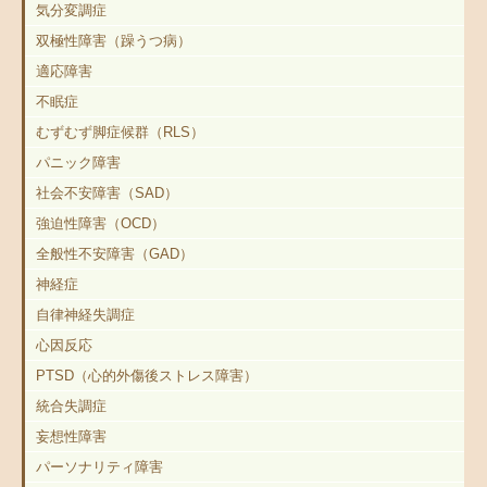
気分変調症
双極性障害（躁うつ病）
適応障害
不眠症
むずむず脚症候群（RLS）
パニック障害
社会不安障害（SAD）
強迫性障害（OCD）
全般性不安障害（GAD）
神経症
自律神経失調症
心因反応
PTSD（心的外傷後ストレス障害）
統合失調症
妄想性障害
パーソナリティ障害