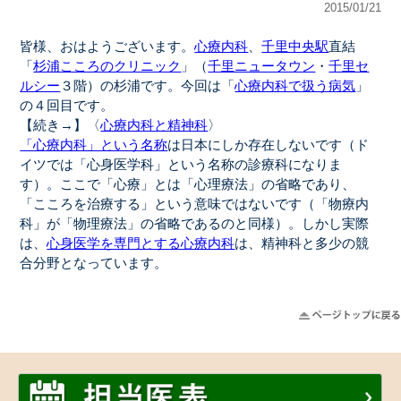
2015/01/21
皆様、おはようございます。
心療内科
、
千里中央駅
直結
「
杉浦こころのクリニック
」（
千里ニュータウン
・
千里セ
ルシー
３階）の杉浦です。今回は「
心療内科で扱う病気
」
の４回目です。
【続き→】〈
心療内科と精神科
〉
「心療内科」という名称
は日本にしか存在しないです（ド
イツでは「心身医学科」という名称の診療科になりま
す）。ここで「心療」とは「心理療法」の省略であり、
「こころを治療する」という意味ではないです（「物療内
科」が「物理療法」の省略であるのと同様）。しかし実際
は、
心身医学を専門とする心療内科
は、精神科と多少の競
合分野となっています。