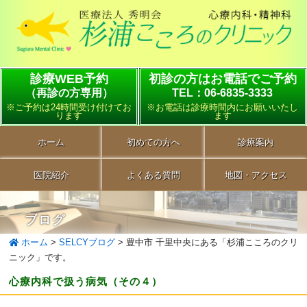
診療WEB予約
初診の方はお電話でご予約
（再診の方専用）
TEL：06-6835-3333
※ご予約は24時間受け付けてお
※お電話は診療時間内にお願いいたし
ります
ます
ホーム
初めての方へ
診療案内
医院紹介
よくある質問
地図・アクセス
ブログ
ホーム
>
SELCYブログ
>
豊中市 千里中央にある「杉浦こころのクリ
ニック」です。
心療内科で扱う病気（その４）