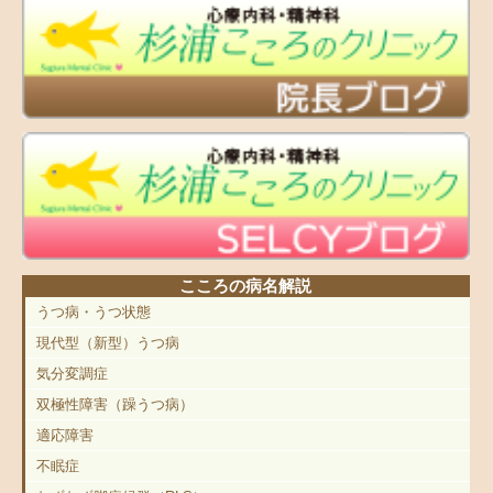
こころの病名解説
うつ病・うつ状態
現代型（新型）うつ病
気分変調症
双極性障害（躁うつ病）
適応障害
不眠症