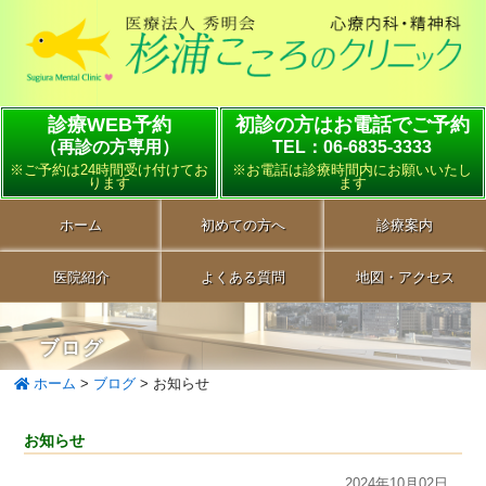
診療WEB予約
初診の方はお電話でご予約
（再診の方専用）
TEL：06-6835-3333
※ご予約は24時間受け付けてお
※お電話は診療時間内にお願いいたし
ります
ます
ホーム
初めての方へ
診療案内
医院紹介
よくある質問
地図・アクセス
ブログ
ホーム
>
ブログ
>
お知らせ
お知らせ
2024年10月02日