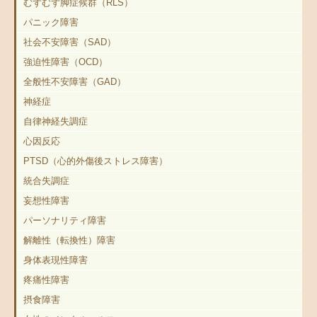
むずむず脚症候群（RLS）
パニック障害
社会不安障害（SAD）
強迫性障害（OCD）
全般性不安障害（GAD）
神経症
自律神経失調症
心因反応
PTSD（心的外傷後ストレス障害）
統合失調症
妄想性障害
パーソナリティ障害
解離性（転換性）障害
身体表現性障害
疼痛性障害
摂食障害