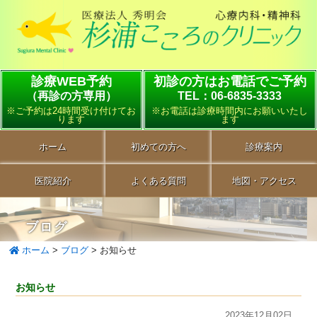
診療WEB予約
初診の方はお電話でご予約
（再診の方専用）
TEL：06-6835-3333
※ご予約は24時間受け付けてお
※お電話は診療時間内にお願いいたし
ります
ます
ホーム
初めての方へ
診療案内
医院紹介
よくある質問
地図・アクセス
ブログ
ホーム
>
ブログ
>
お知らせ
お知らせ
2023年12月02日