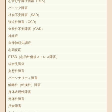
むずむず脚症候群（RLS）
パニック障害
社会不安障害（SAD）
強迫性障害（OCD）
全般性不安障害（GAD）
神経症
自律神経失調症
心因反応
PTSD（心的外傷後ストレス障害）
統合失調症
妄想性障害
パーソナリティ障害
解離性（転換性）障害
身体表現性障害
疼痛性障害
摂食障害