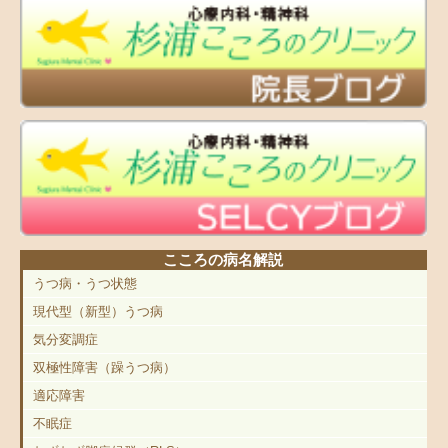
こころの病名解説
うつ病・うつ状態
現代型（新型）うつ病
気分変調症
双極性障害（躁うつ病）
適応障害
不眠症