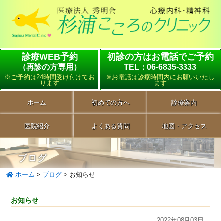
診療WEB予約
初診の方はお電話でご予約
（再診の方専用）
TEL：06-6835-3333
※ご予約は24時間受け付けてお
※お電話は診療時間内にお願いいたし
ります
ます
ホーム
初めての方へ
診療案内
医院紹介
よくある質問
地図・アクセス
ブログ
ホーム
>
ブログ
>
お知らせ
お知らせ
2022年08月03日