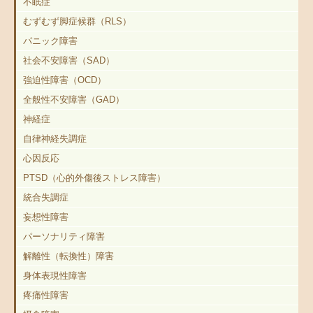
不眠症
むずむず脚症候群（RLS）
パニック障害
社会不安障害（SAD）
強迫性障害（OCD）
全般性不安障害（GAD）
神経症
自律神経失調症
心因反応
PTSD（心的外傷後ストレス障害）
統合失調症
妄想性障害
パーソナリティ障害
解離性（転換性）障害
身体表現性障害
疼痛性障害