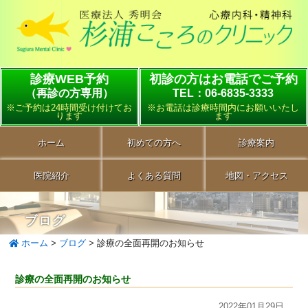
診療WEB予約
初診の方はお電話でご予約
（再診の方専用）
TEL：06-6835-3333
※ご予約は24時間受け付けてお
※お電話は診療時間内にお願いいたし
ります
ます
ホーム
初めての方へ
診療案内
医院紹介
よくある質問
地図・アクセス
ブログ
ホーム
>
ブログ
>
診療の全面再開のお知らせ
診療の全面再開のお知らせ
2022年01月29日