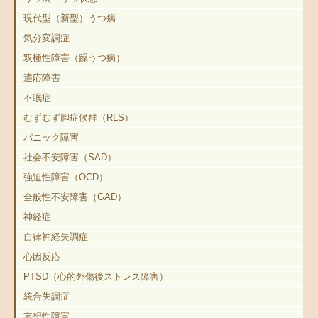
現代型（新型）うつ病
気分変調症
双極性障害（躁うつ病）
適応障害
不眠症
むずむず脚症候群（RLS）
パニック障害
社会不安障害（SAD）
強迫性障害（OCD）
全般性不安障害（GAD）
神経症
自律神経失調症
心因反応
PTSD（心的外傷後ストレス障害）
統合失調症
妄想性障害