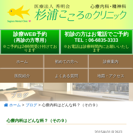
診療WEB予約
初診の方はお電話でご予約
（再診の方専用）
TEL：06-6835-3333
※ご予約は24時間受け付けてお
※お電話は診療時間内にお願いいたし
ります
ます
ホーム
初めての方へ
診療案内
医院紹介
よくある質問
地図・アクセス
ブログ
ホーム
>
ブログ
>
心療内科はどんな科？（その９）
心療内科はどんな科？（その９）
2015年01月26日