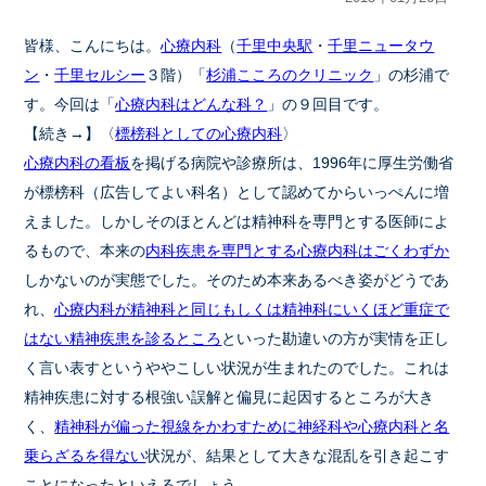
皆様、こんにちは。
心療内科
（
千里中央駅
・
千里ニュータウ
ン
・
千里セルシー
３階）「
杉浦こころのクリニック
」の杉浦で
す。今回は「
心療内科はどんな科？
」の９回目です。
【続き→】〈
標榜科としての心療内科
〉
心療内科の看板
を掲げる病院や診療所は、1996年に厚生労働省
が標榜科（広告してよい科名）として認めてからいっぺんに増
えました。しかしそのほとんどは精神科を専門とする医師によ
るもので、本来の
内科疾患を専門とする心療内科はごくわずか
しかないのが実態でした。そのため本来あるべき姿がどうであ
れ、
心療内科が精神科と同じもしくは精神科にいくほど重症で
はない精神疾患を診るところ
といった勘違いの方が実情を正し
く言い表すというややこしい状況が生まれたのでした。これは
精神疾患に対する根強い誤解と偏見に起因するところが大き
く、
精神科が偏った視線をかわすために神経科や心療内科と名
乗らざるを得ない
状況が、結果として大きな混乱を引き起こす
ことになったといえるでしょう。