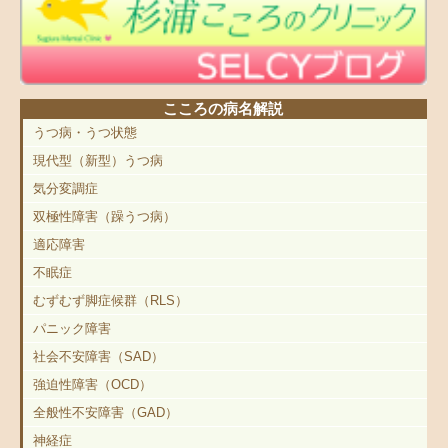
こころの病名解説
うつ病・うつ状態
現代型（新型）うつ病
気分変調症
双極性障害（躁うつ病）
適応障害
不眠症
むずむず脚症候群（RLS）
パニック障害
社会不安障害（SAD）
強迫性障害（OCD）
全般性不安障害（GAD）
神経症